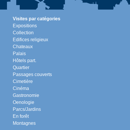
Visites par catégories
Expositions
Collection
Edifices religieux
Chateaux
Palais
Hôtels part.
Quartier
Passages couverts
Cimetière
Cinéma
Gastronomie
Oenologie
Parcs/Jardins
En forêt
Montagnes