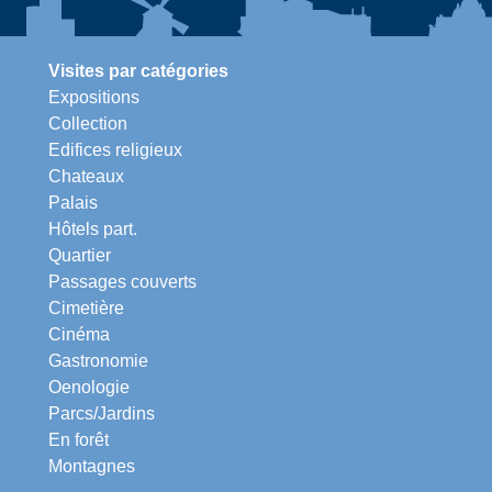
Visites par catégories
Expositions
Collection
Edifices religieux
Chateaux
Palais
Hôtels part.
Quartier
Passages couverts
Cimetière
Cinéma
Gastronomie
Oenologie
Parcs/Jardins
En forêt
Montagnes