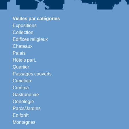
Visites par catégories
Expositions
Collection
Edifices religieux
Chateaux
Palais
Hôtels part.
Quartier
Passages couverts
Cimetière
Cinéma
Gastronomie
Oenologie
Parcs/Jardins
En forêt
Montagnes