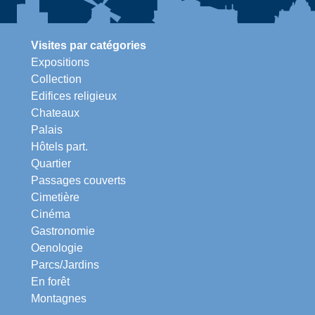
Visites par catégories
Expositions
Collection
Edifices religieux
Chateaux
Palais
Hôtels part.
Quartier
Passages couverts
Cimetière
Cinéma
Gastronomie
Oenologie
Parcs/Jardins
En forêt
Montagnes