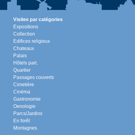
Visites par catégories
Expositions
Collection
Edifices religieux
Chateaux
Palais
Hôtels part.
Quartier
Passages couverts
Cimetière
Cinéma
Gastronomie
Oenologie
Parcs/Jardins
En forêt
Montagnes