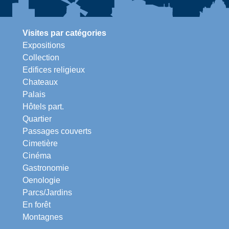
Visites par catégories
Expositions
Collection
Edifices religieux
Chateaux
Palais
Hôtels part.
Quartier
Passages couverts
Cimetière
Cinéma
Gastronomie
Oenologie
Parcs/Jardins
En forêt
Montagnes