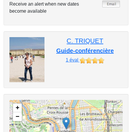
Receive an alert when new dates
become available
C. TRIQUET
Guide-conférencière
1
éval
+
−