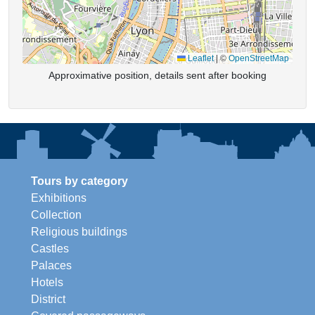
Leaflet
|
©
OpenStreetMap
Approximative position, details sent after booking
Tours by category
Exhibitions
Collection
Religious buildings
Castles
Palaces
Hotels
District