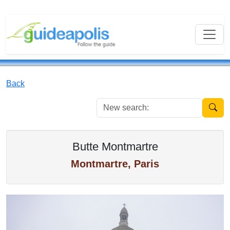
Back
New se
Butte Montmartre
Montmartre, Paris