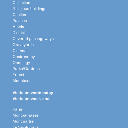
Collection
Religious buildings
Castles
Palaces
Hotels
District
Covered passageways
Graveyards
Cinema
Gastronomy
Oenology
Parks/Gardens
Forest
Mountains
Visits on wednesday
Visits on week-end
Paris
Montparnasse
Montmartre
Ile Saint-Louis