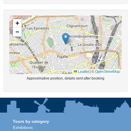
+
−
Leaflet
|
©
OpenStreetMap
Approximative position, details sent after booking
Tours by category
Exhibitions