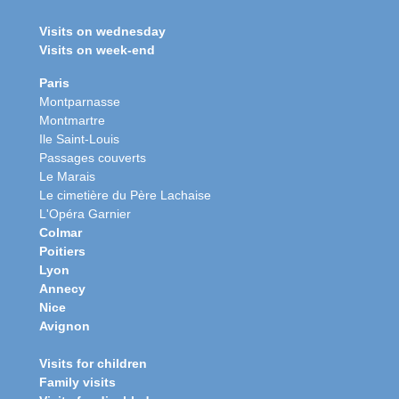
Visits on wednesday
Visits on week-end
Paris
Montparnasse
Montmartre
Ile Saint-Louis
Passages couverts
Le Marais
Le cimetière du Père Lachaise
L'Opéra Garnier
Colmar
Poitiers
Lyon
Annecy
Nice
Avignon
Visits for children
Family visits