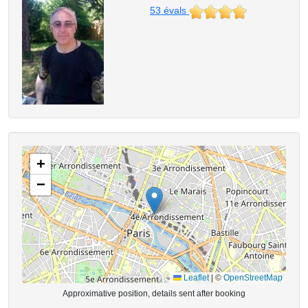
53
évals
+
−
Leaflet
|
©
OpenStreetMap
Approximative position, details sent after booking