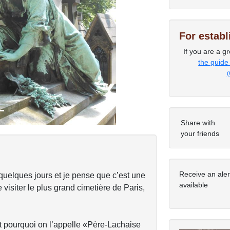
For estab
Next
If you are a gr
the guide
(
Share with
your friends
Receive an ale
quelques jours et je pense que c’est une
available
visiter le plus grand cimetière de Paris,
 et pourquoi on l’appelle «Père-Lachaise