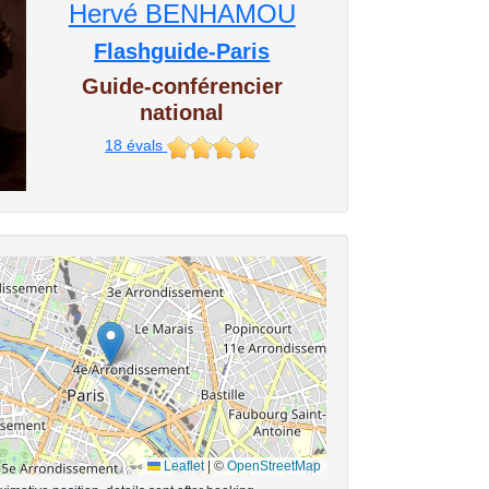
Hervé BENHAMOU
Flashguide-Paris
Guide-conférencier
national
18
évals
Leaflet
|
©
OpenStreetMap