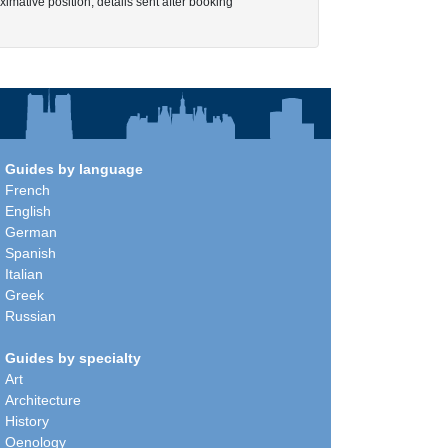
imative position, details sent after booking
Guides by language
French
English
German
Spanish
Italian
Greek
Russian
Guides by specialty
Art
Architecture
History
Oenology