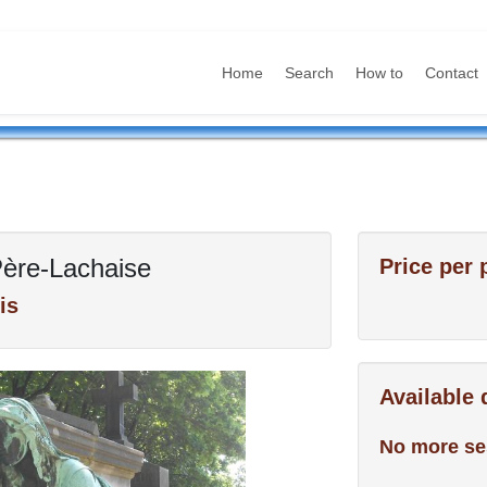
Home
Search
How to
Contact
Père-Lachaise
Price per 
is
Available
No more se