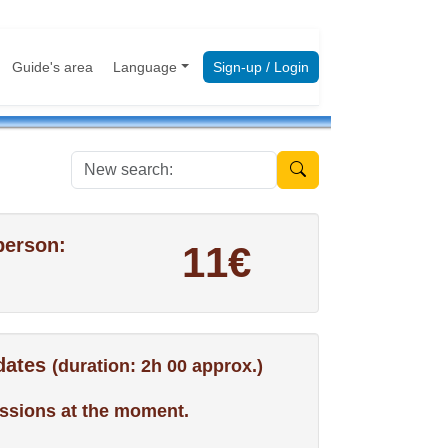
Guide's area
Language
Sign-up / Login
New search:
person:
11€
 dates
(duration: 2h 00 approx.)
ssions at the moment.