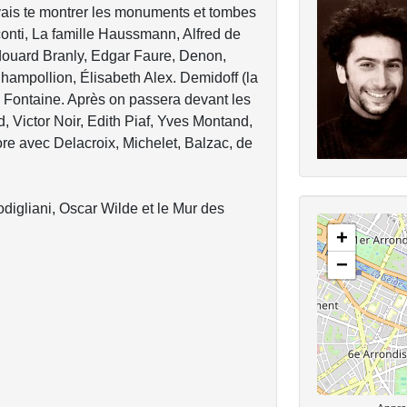
e vais te montrer les monuments et tombes
conti, La famille Haussmann, Alfred de
douard Branly, Edgar Faure, Denon,
hampollion, Élisabeth Alex. Demidoff (la
 Fontaine. Après on passera devant les
 Victor Noir, Edith Piaf, Yves Montand,
re avec Delacroix, Michelet, Balzac, de
odigliani, Oscar Wilde et le Mur des
+
−