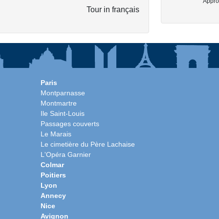
Approx
Tour in français
Paris
Montparnasse
Montmartre
Ile Saint-Louis
Passages couverts
Le Marais
Le cimetière du Père Lachaise
L'Opéra Garnier
Colmar
Poitiers
Lyon
Annecy
Nice
Avignon