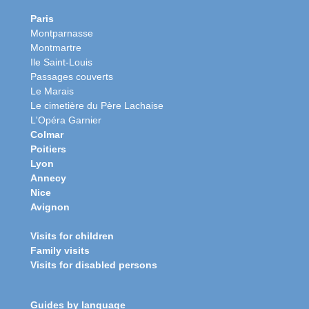
Paris
Montparnasse
Montmartre
Ile Saint-Louis
Passages couverts
Le Marais
Le cimetière du Père Lachaise
L'Opéra Garnier
Colmar
Poitiers
Lyon
Annecy
Nice
Avignon
Visits for children
Family visits
Visits for disabled persons
Guides by language