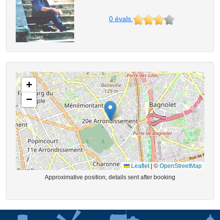
0
évals
+
−
Leaflet
|
©
OpenStreetMap
Approximative position, details sent after booking