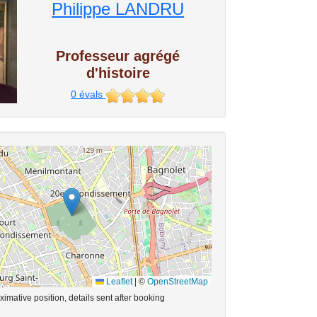
Philippe LANDRU
Professeur agrégé
d'histoire
0
évals
Leaflet
|
©
OpenStreetMap
imative position, details sent after booking