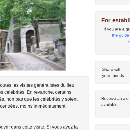
For estab
Next
If you are a gr
the guide
(
Share with
your friends
toutes les visites généralistes du lieu
 célébrités. En revanche, certains
Receive an ale
és, non pas que les célébrités y soient
available
excentrées, moins immédiatement
vrir dans cette visite. Si vous avez la