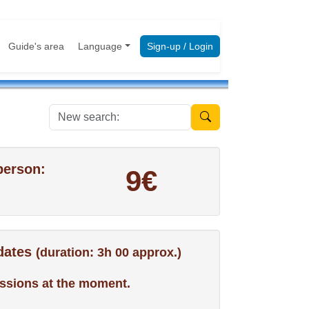
Guide's area
Language
Sign-up / Login
New search:
person:
9€
 dates
(duration: 3h 00 approx.)
ssions at the moment.