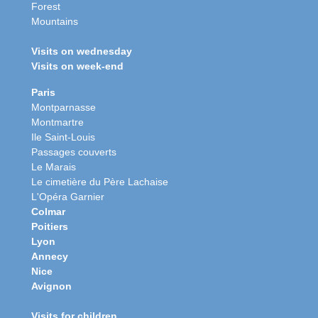
Forest
Mountains
Visits on wednesday
Visits on week-end
Paris
Montparnasse
Montmartre
Ile Saint-Louis
Passages couverts
Le Marais
Le cimetière du Père Lachaise
L'Opéra Garnier
Colmar
Poitiers
Lyon
Annecy
Nice
Avignon
Visits for children