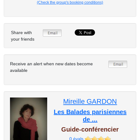
(Check the group's booking conditions)
Share with
your friends
Receive an alert when new dates become
available
Mireille GARDON
Les Balades parisiennes
de ...
Guide-conférencier
0
évals