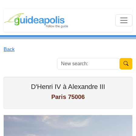
Back
New se
D'Henri IV à Alexandre III
Paris 75006