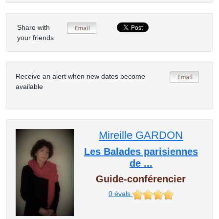
Share with
your friends
Receive an alert when new dates become
available
Mireille GARDON
Les Balades parisiennes
de ...
Guide-conférencier
0
évals