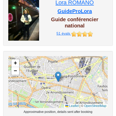
Lora ROMANO
GuideProLora
Guide conférencier
national
51
évals
+
−
Leaflet
|
©
OpenStreetMap
Approximative position, details sent after booking