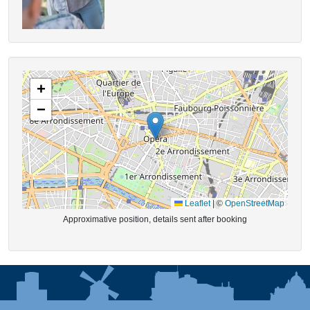
+
−
Leaflet
|
©
OpenStreetMap
Approximative position, details sent after booking