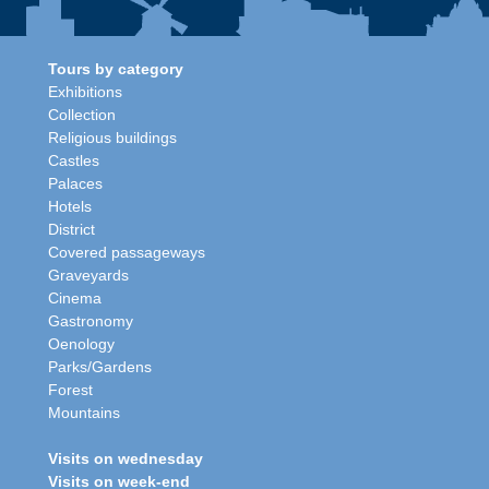
Tours by category
Exhibitions
Collection
Religious buildings
Castles
Palaces
Hotels
District
Covered passageways
Graveyards
Cinema
Gastronomy
Oenology
Parks/Gardens
Forest
Mountains
Visits on wednesday
Visits on week-end