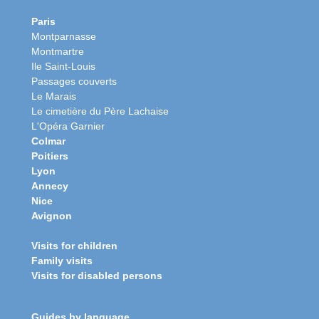
Paris
Montparnasse
Montmartre
Ile Saint-Louis
Passages couverts
Le Marais
Le cimetière du Père Lachaise
L'Opéra Garnier
Colmar
Poitiers
Lyon
Annecy
Nice
Avignon
Visits for children
Family visits
Visits for disabled persons
Guides by language