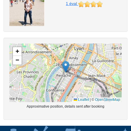
1
éval
+
−
Leaflet
|
©
OpenStreetMap
Approximative position, details sent after booking