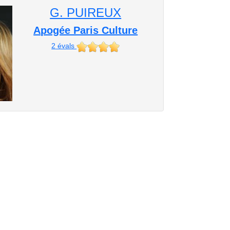
G. PUIREUX
Apogée Paris Culture
2
évals