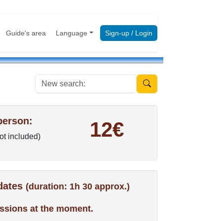
Guide's area
Language
Sign-up / Login
New search:
person:
12€
not included)
 dates
(duration: 1h 30 approx.)
ssions at the moment.