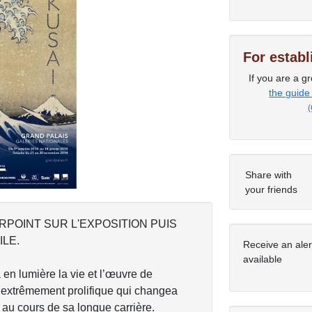
For estab
Next
If you are a gr
the guide
(
Share with
your friends
POINT SUR L'EXPOSITION PUIS
ILE.
Receive an ale
available
 en lumière la vie et l’œuvre de
 extrêmement prolifique qui changea
s au cours de sa longue carrière.