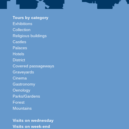
Tours by category
Exhibitions
Collection
Religious buildings
Castles
Palaces
Hotels
District
Covered passageways
Graveyards
Cinema
Gastronomy
Oenology
Parks/Gardens
Forest
Mountains
Visits on wednesday
Visits on week-end