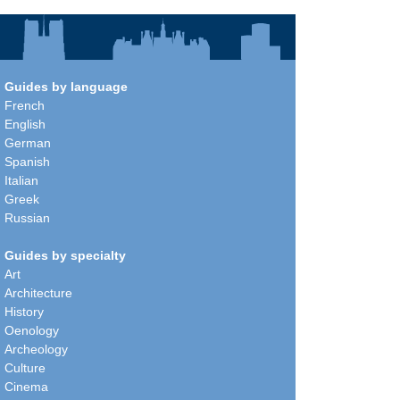
Guides by language
French
English
German
Spanish
Italian
Greek
Russian
Guides by specialty
Art
Architecture
History
Oenology
Archeology
Culture
Cinema