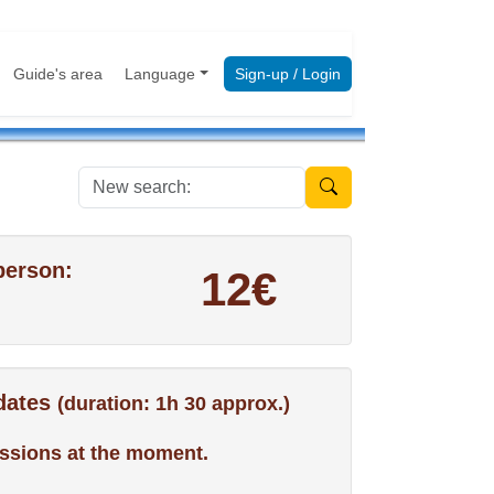
Guide's area
Language
Sign-up / Login
New search:
person:
12€
 dates
(duration: 1h 30 approx.)
ssions at the moment.