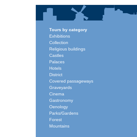
Tours by category
Exhibitions
Collection
Religious buildings
Castles
Palaces
Hotels
District
Covered passageways
Graveyards
Cinema
Gastronomy
Oenology
Parks/Gardens
Forest
Mountains