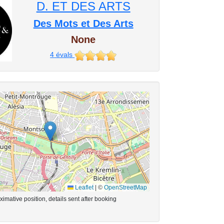
D. ET DES ARTS
Des Mots et Des Arts
None
4
évals
Leaflet
|
©
OpenStreetMap
imative position, details sent after booking