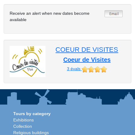
Receive an alert when new dates become
available
COEUR DE VISITES
Coeur de Visites
3
évals
Tours by category
Exhibitions
Collection
Religious buildings