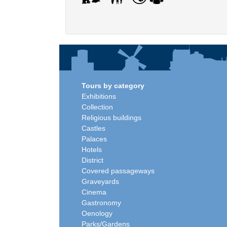
Tours by category
Exhibitions
Collection
Religious buildings
Castles
Palaces
Hotels
District
Covered passageways
Graveyards
Cinema
Gastronomy
Oenology
Parks/Gardens