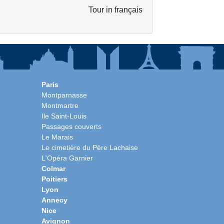
Tour in français
Paris
Montparnasse
Montmartre
Ile Saint-Louis
Passages couverts
Le Marais
Le cimetière du Père Lachaise
L'Opéra Garnier
Colmar
Poitiers
Lyon
Annecy
Nice
Avignon