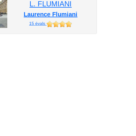
L. FLUMIANI
Laurence Flumiani
15
évals