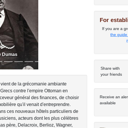
For estab
Next
If you are a gr
the guide
(
e Dumas
Share with
your friends
 vient de la grécomanie ambiante
Grecs contre l'empire Ottoman en
Receive an ale
eceveur général des finances, de choisir
available
bilière qu'il venait d'entreprendre.
dans ces nouveaux hôtels particuliers de
usiciens, acteurs dont les plus célèbres
s père, Delacroix, Berlioz, Wagner,