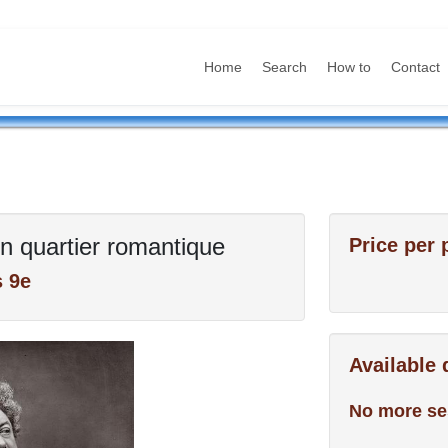
Home
Search
How to
Contact
un quartier romantique
Price per 
s 9e
Available
No more se