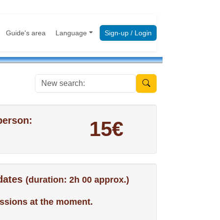
Guide's area
Language
Sign-up / Login
New search:
person:
15€
 dates
(duration: 2h 00 approx.)
ssions at the moment.