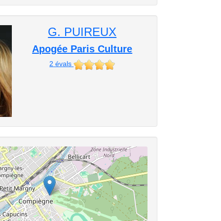
G. PUIREUX
Apogée Paris Culture
2
évals