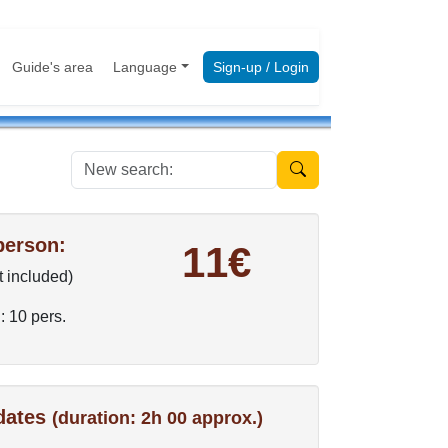
Guide's area
Language
Sign-up / Login
New search:
person:
11€
t included)
: 10 pers.
 dates
(duration: 2h 00 approx.)