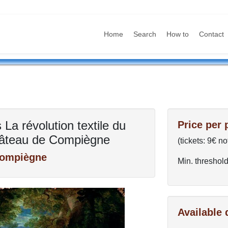
Home
Search
How to
Contact
La révolution textile du
Price per 
âteau de Compiègne
(tickets: 9€ no
Compiègne
Min. threshold
Available