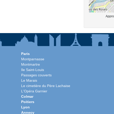
Approx
Paris
Montparnasse
Montmartre
Ile Saint-Louis
Passages couverts
Le Marais
Le cimetière du Père Lachaise
L'Opéra Garnier
Colmar
Poitiers
Lyon
Annecy