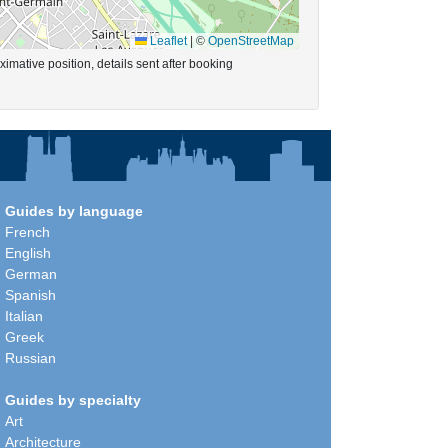
Leaflet
|
©
OpenStreetMap
imative position, details sent after booking
Guides by language
French
English
German
Spanish
Italian
Greek
Russian
Guides by specialty
Art
Architecture