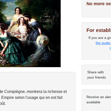
No more se
Next
For estab
If you are a gr
the guide
(
Share with
your friends
de Compiègne, montrera la richesse et
Receive an ale
 Empire selon l'usage qui en est fait
available
oût.