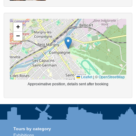
+
−
Leaflet
|
©
OpenStreetMap
Approximative position, details sent after booking
Tours by category
Exhibitions