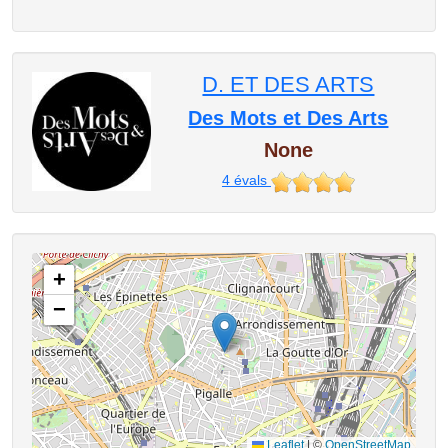
D. ET DES ARTS
Des Mots et Des Arts
None
4
évals
+
−
Leaflet
|
©
OpenStreetMap