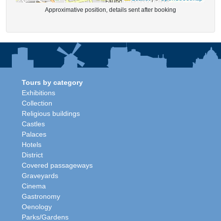
Approximative position, details sent after booking
Tours by category
Exhibitions
Collection
Religious buildings
Castles
Palaces
Hotels
District
Covered passageways
Graveyards
Cinema
Gastronomy
Oenology
Parks/Gardens