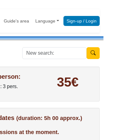
Guide's area
Language
Sign-up / Login
New search:
person:
35€
: 3 pers.
 dates
(duration: 5h 00 approx.)
ssions at the moment.