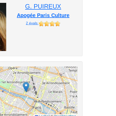
G. PUIREUX
Apogée Paris Culture
2
évals