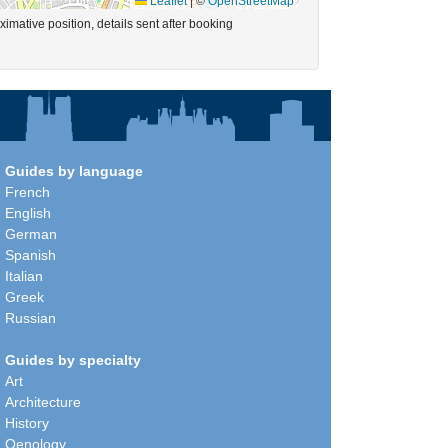
Leaflet
|
©
OpenStreetMap
imative position, details sent after booking
Guides by language
French
English
German
Spanish
Italian
Greek
Russian
Guides by specialty
Art
Architecture
History
Oenology