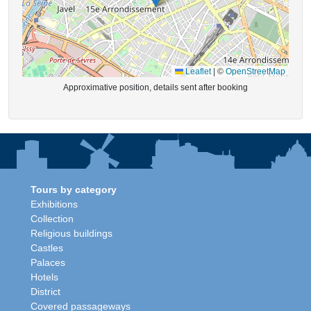
Leaflet
|
©
OpenStreetMap
Approximative position, details sent after booking
Tours by category
Exhibitions
Collection
Religious buildings
Castles
Palaces
Hotels
District
Covered passageways