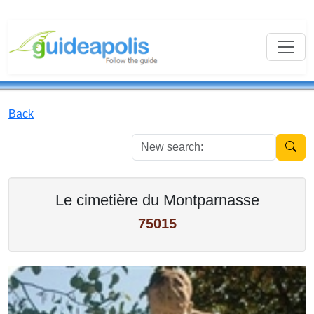
Back
New se
Le cimetière du Montparnasse
75015