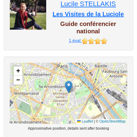
Lucile STELLAKIS
Les Visites de la Luciole
Guide conférencier
national
1
éval
+
−
Leaflet
|
©
OpenStreetMap
Approximative position, details sent after booking