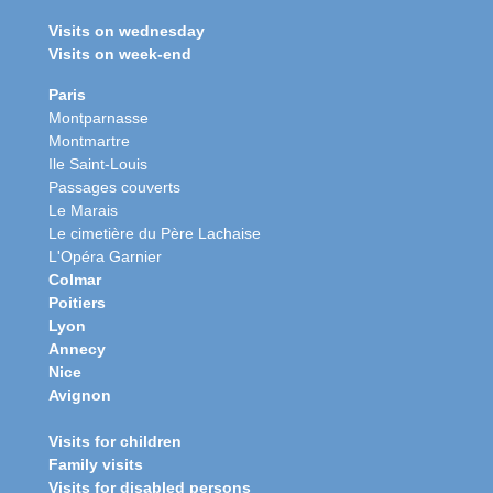
Visits on wednesday
Visits on week-end
Paris
Montparnasse
Montmartre
Ile Saint-Louis
Passages couverts
Le Marais
Le cimetière du Père Lachaise
L'Opéra Garnier
Colmar
Poitiers
Lyon
Annecy
Nice
Avignon
Visits for children
Family visits
Visits for disabled persons