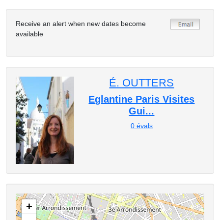
Receive an alert when new dates become
available
É. OUTTERS
Eglantine Paris Visites
Gui...
0
évals
+