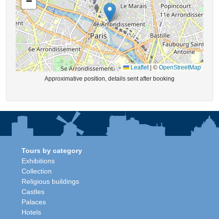
−
Leaflet
|
©
OpenStreetMap
Approximative position, details sent after booking
Tours by category
Exhibitions
Collection
Religious buildings
Castles
Palaces
Hotels