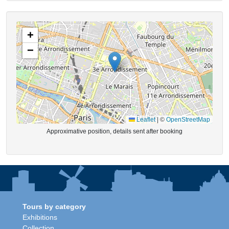
+
−
Leaflet
|
©
OpenStreetMap
Approximative position, details sent after booking
Tours by category
Exhibitions
Collection