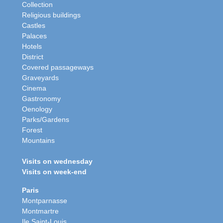
Collection
Religious buildings
Castles
Palaces
Hotels
District
Covered passageways
Graveyards
Cinema
Gastronomy
Oenology
Parks/Gardens
Forest
Mountains
Visits on wednesday
Visits on week-end
Paris
Montparnasse
Montmartre
Ile Saint-Louis