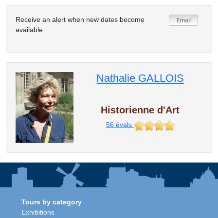
Receive an alert when new dates become
available
Nathalie GALLOIS
Historienne d'Art
56
évals
Tours by category
Exhibitions