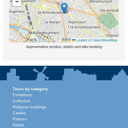
−
Leaflet
|
©
OpenStreetMap
Approximative position, details sent after booking
Tours by category
Exhibitions
Collection
Religious buildings
Castles
Palaces
Hotels