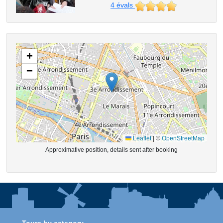
4
évals
+
−
Leaflet
|
©
OpenStreetMap
Approximative position, details sent after booking
Tours by category