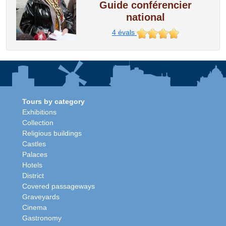
Guide conférencier
national
4
évals
Tours by category
Exhibitions
Collection
Religious buildings
Castles
Palaces
Hotels
District
Covered passageways
Graveyards
Cinema
Gastronomy