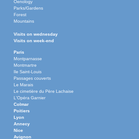
Oenology
Parks/Gardens
Forest
Mountains
Visits on wednesday
Visits on week-end
Paris
Montparnasse
Montmartre
Ile Saint-Louis
Passages couverts
Le Marais
Le cimetière du Père Lachaise
L'Opéra Garnier
Colmar
Poitiers
Lyon
Annecy
Nice
Avignon