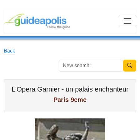
Back
New se
L'Opera Garnier - un palais enchanteur
Paris 9eme