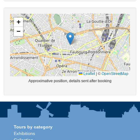
+
−
Leaflet
|
©
OpenStreetMap
Approximative position, details sent after booking
Tours by category
Exhibitions
Collection