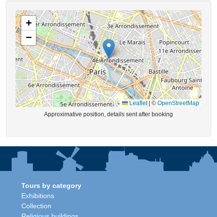
+
−
Leaflet
|
©
OpenStreetMap
Approximative position, details sent after booking
Tours by category
Exhibitions
Collection
Religious buildings