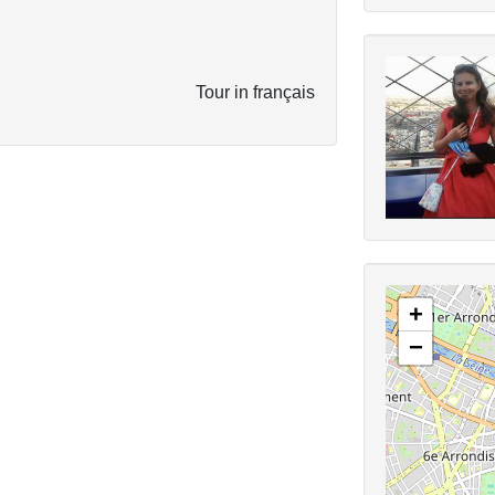
Tour in français
+
−