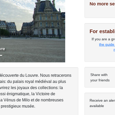
No more se
Next
For estab
If you are a gr
the guide
vre
(
Share with
 découverte du Louvre. Nous retracerons
your friends
lais: du palais royal médiéval au plus
rez les joyaux des collections: la
ssi énigmatique, la Victoire de
 la Vénus de Milo et de nombreuses
Receive an ale
available
 prestigieux musée.