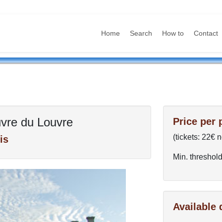
Home
Search
How to
Contact
vre du Louvre
Price per 
(tickets: 22€ 
is
Min. threshold
Available