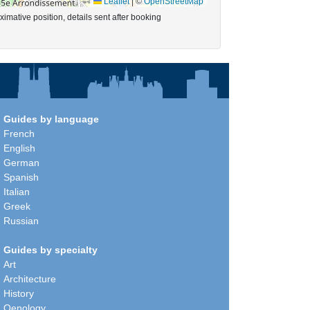
Leaflet
|
©
OpenStreetMap
imative position, details sent after booking
Guides by language
French
English
German
Spanish
Italian
Greek
Russian
Guides by specialty
Art
Architecture
History
Oenology