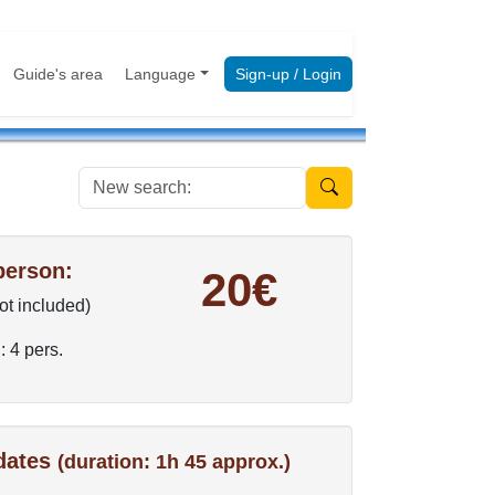
Guide's area
Language
Sign-up / Login
New search:
person:
20€
not included)
: 4 pers.
 dates
(duration: 1h 45 approx.)