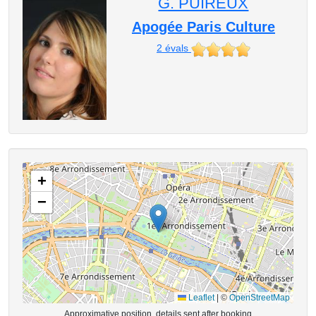
G. PUIREUX
Apogée Paris Culture
2
évals
+
−
Leaflet
|
©
OpenStreetMap
Approximative position, details sent after booking