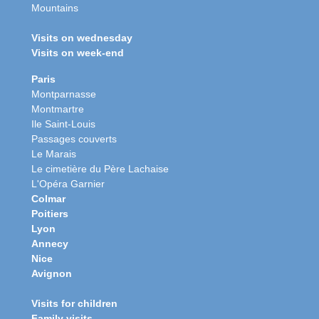
Mountains
Visits on wednesday
Visits on week-end
Paris
Montparnasse
Montmartre
Ile Saint-Louis
Passages couverts
Le Marais
Le cimetière du Père Lachaise
L'Opéra Garnier
Colmar
Poitiers
Lyon
Annecy
Nice
Avignon
Visits for children
Family visits