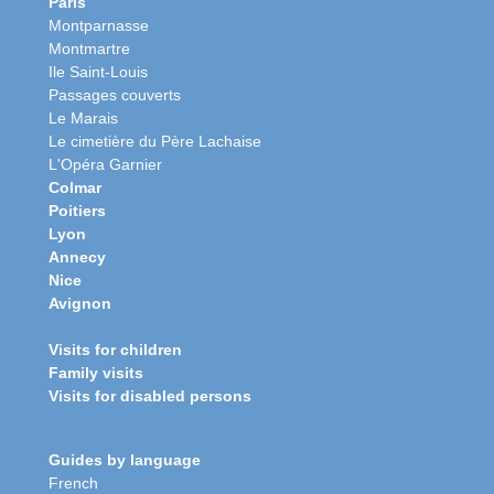
Paris
Montparnasse
Montmartre
Ile Saint-Louis
Passages couverts
Le Marais
Le cimetière du Père Lachaise
L'Opéra Garnier
Colmar
Poitiers
Lyon
Annecy
Nice
Avignon
Visits for children
Family visits
Visits for disabled persons
Guides by language
French