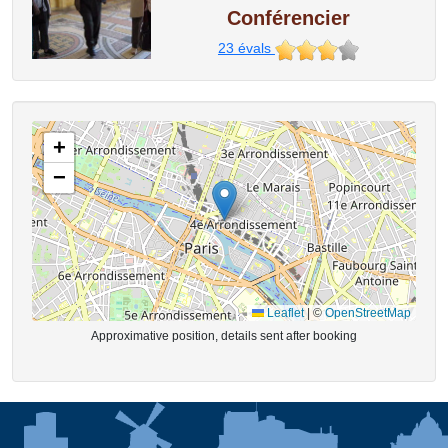
Conférencier
23
évals
+
−
Leaflet
|
©
OpenStreetMap
Approximative position, details sent after booking