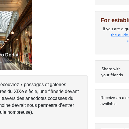
For estab
Next
If you are a gr
the guide
(
ero Dodat
Share with
your friends
écouvrez 7 passages et galeries
es du XIXe siècle, une flânerie devant
Receive an ale
is à travers des anecdotes cocasses du
available
moine devrait nous permettra d’entrer
oule nombreuse).