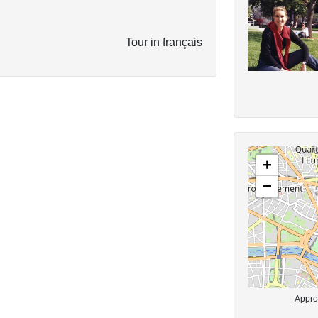
Tour in français
+
−
Approx