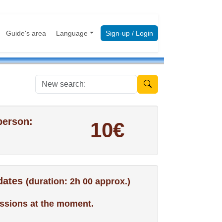
Guide's area
Language
Sign-up / Login
New search:
person:
10€
 dates
(duration: 2h 00 approx.)
ssions at the moment.