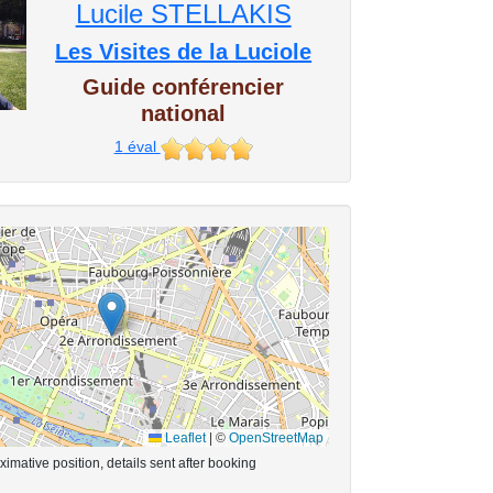
Lucile STELLAKIS
Les Visites de la Luciole
Guide conférencier
national
1
éval
Leaflet
|
©
OpenStreetMap
imative position, details sent after booking