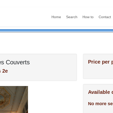
Home
Search
How to
Contact
s Couverts
Price per 
s 2e
Available
No more se