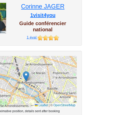
Corinne JAGER
1visit4you
Guide conférencier
national
1
éval
Leaflet
|
©
OpenStreetMap
imative position, details sent after booking