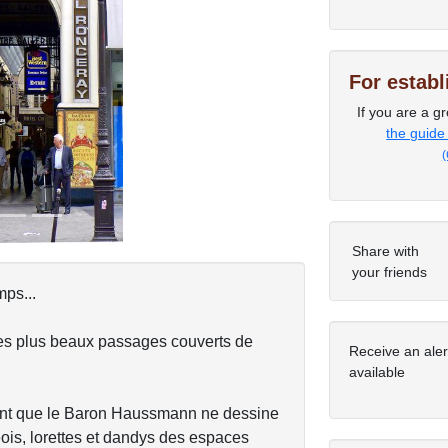
Next
For estab
If you are a gr
the guide
(
Share with
your friends
mps...
es plus beaux passages couverts de
Receive an ale
available
ant que le Baron Haussmann ne dessine
ois, lorettes et dandys des espaces