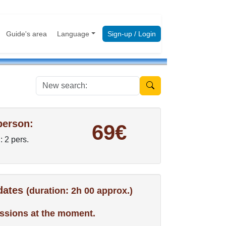
Guide's area
Language
Sign-up / Login
New search:
person:
69€
: 2 pers.
 dates
(duration: 2h 00 approx.)
ssions at the moment.