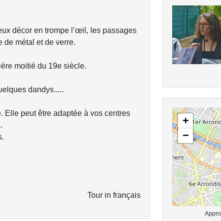
eux décor en trompe l’œil, les passages
e de métal et de verre.
re moitié du 19e siècle.
uelques dandys.....
. Elle peut être adaptée à vos centres
+
.
−
s.
Tour in français
Approx