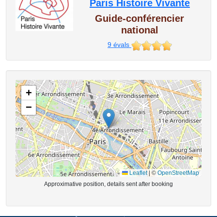
Paris Histoire Vivante
Guide-conférencier
national
9
évals
+
−
Leaflet
|
©
OpenStreetMap
Approximative position, details sent after booking