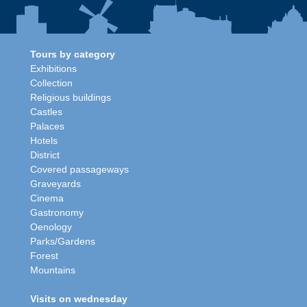
Tours by category
Exhibitions
Collection
Religious buildings
Castles
Palaces
Hotels
District
Covered passageways
Graveyards
Cinema
Gastronomy
Oenology
Parks/Gardens
Forest
Mountains
Visits on wednesday