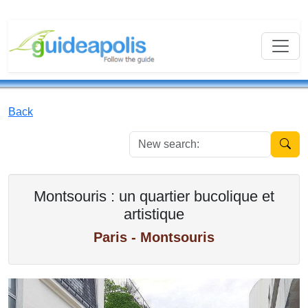
Back
New se
Montsouris : un quartier bucolique et
artistique
Paris - Montsouris