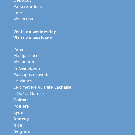
Oenology
Parks/Gardens
Forest
Mountains
Visits on wednesday
Visits on week-end
Paris
Montparnasse
Montmartre
Ile Saint-Louis
Passages couverts
Le Marais
Le cimetière du Père Lachaise
L'Opéra Garnier
Colmar
Poitiers
Lyon
Annecy
Nice
Avignon