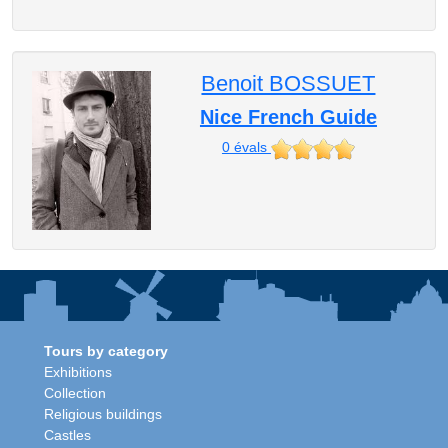
Benoit BOSSUET
Nice French Guide
0
évals
Tours by category
Exhibitions
Collection
Religious buildings
Castles