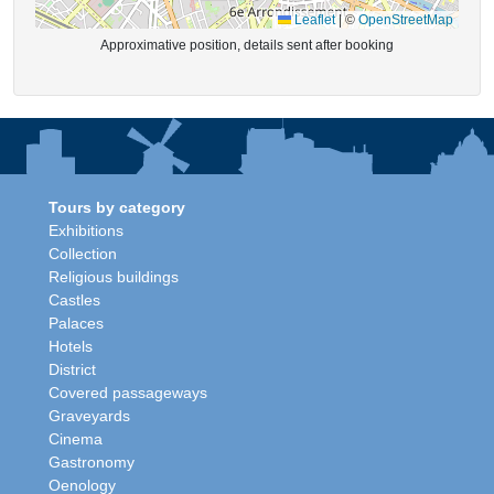
Leaflet
|
©
OpenStreetMap
Approximative position, details sent after booking
Tours by category
Exhibitions
Collection
Religious buildings
Castles
Palaces
Hotels
District
Covered passageways
Graveyards
Cinema
Gastronomy
Oenology