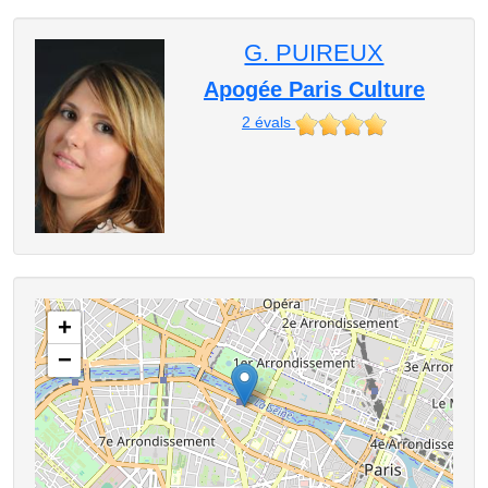
G. PUIREUX
Apogée Paris Culture
2
évals
+
−