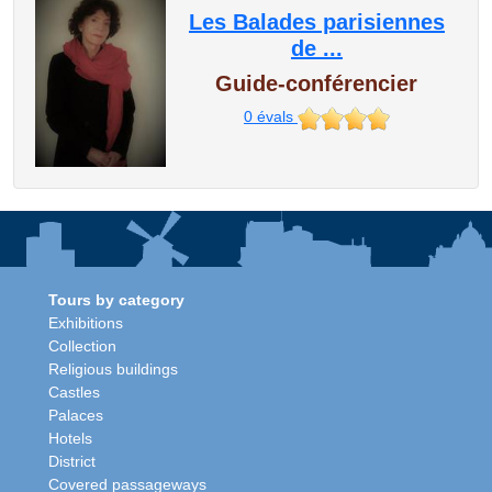
Les Balades parisiennes
de ...
Guide-conférencier
0
évals
Tours by category
Exhibitions
Collection
Religious buildings
Castles
Palaces
Hotels
District
Covered passageways