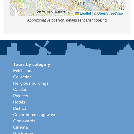
Leaflet
|
©
OpenStreetMap
Approximative position, details sent after booking
Tours by category
Exhibitions
Collection
Religious buildings
Castles
Palaces
Hotels
District
Covered passageways
Graveyards
Cinema
Gastronomy