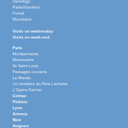
Oenology
Parks/Gardens
Forest
Mountains
Visits on wednesday
Visits on week-end
Paris
Montparnasse
Montmartre
Ile Saint-Louis
Passages couverts
Le Marais
Le cimetière du Père Lachaise
L'Opéra Garnier
Colmar
Poitiers
Lyon
Annecy
Nice
Avignon