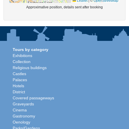
Leaflet
|
©
OpenStreetMap
Approximative position, details sent after booking
Tours by category
Exhibitions
Collection
Religious buildings
Castles
Palaces
Hotels
District
Covered passageways
Graveyards
Cinema
Gastronomy
Oenology
Parks/Gardens