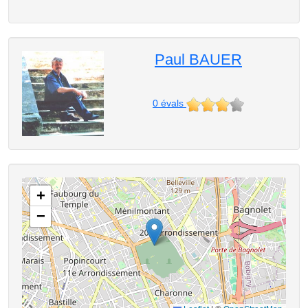
Paul BAUER
0
évals
+
−