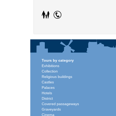
Tours by category
Exhibitions
Collection
Religious buildings
Castles
Palaces
Hotels
District
Covered passageways
Graveyards
Cinema