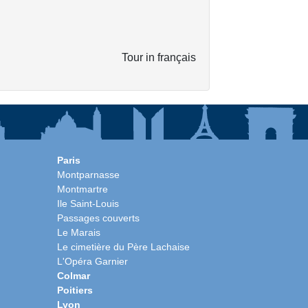
Tour in français
Paris
Montparnasse
Montmartre
Ile Saint-Louis
Passages couverts
Le Marais
Le cimetière du Père Lachaise
L'Opéra Garnier
Colmar
Poitiers
Lyon