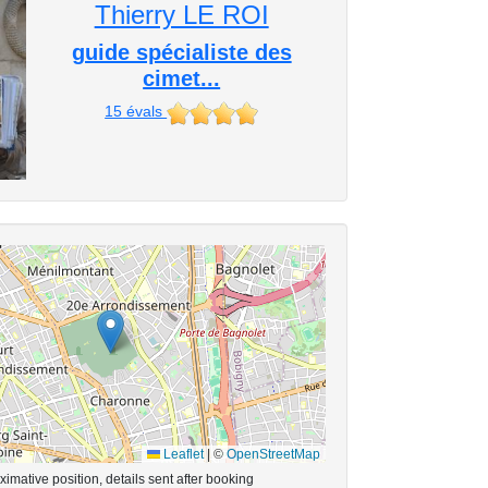
Thierry LE ROI
guide spécialiste des
cimet...
15
évals
Leaflet
|
©
OpenStreetMap
imative position, details sent after booking