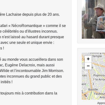
Père Lachaise depuis plus de 20 ans.
e safari « NécroRomantique » comme il se
de célébrités ou d'illustres inconnus.
ien n'est laissé au hasard durant presque
z avec une seule et unique envie :
s !
+
sité au monde vous accueillera dans son
ac, Eugène Delacroix, mais aussi
−
ilde et l'incontournable Jim Morrison.
tes inconnues du grand public et des
nitiés !
 toujours mis à contribution dans la
Approx