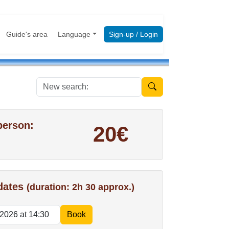
Guide's area
Language
Sign-up / Login
New search:
person:
20€
 dates
(duration: 2h 30 approx.)