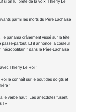
si on lui prête de la voix. Thierry Le
vivants parmi les morts du Père Lachaise
s, le panama crânement vissé sur la tête,
ne passe-partout. Et il annonce la couleur
ari nécropolitain " dans le Père-Lachaise
 avec Thierry Le Roi "
Roi le connaît sur le bout des doigts et
nière "
, a le verbe haut ! Les anecdotes fusent.
 ! »